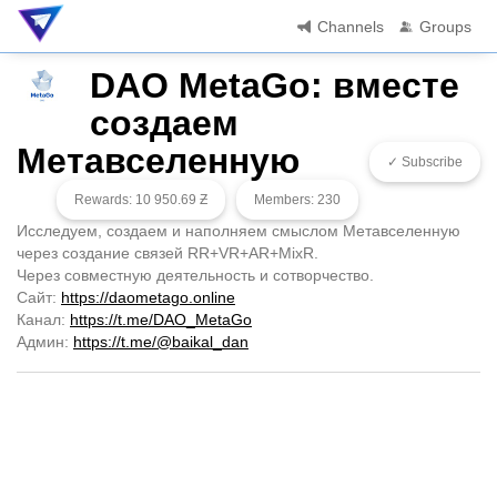
Channels
Groups
DAO MetaGo: вместе
создаем
Метавселенную
✓ Subscribe
Rewards: 10 950.69 Ƶ
Members: 230
Исследуем, создаем и наполняем смыслом Метавселенную
через создание связей RR+VR+AR+MixR.
Через совместную деятельность и сотворчество.
Сайт:
https://daometago.online
Канал:
https://t.me/DAO_MetaGo
Админ:
https://t.me/@baikal_dan