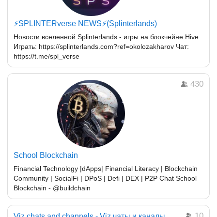
⚡️SPLINTERverse NEWS⚡️(Splinterlands)
Новости вселенной Splinterlands - игры на блокчейне Hive.
Играть: https://splinterlands.com?ref=okolozakharov Чат:
https://t.me/spl_verse
430
School Blockchain
Financial Technology |dApps| Financial Literacy | Blockchain
Community | SocialFi | DPoS | Defi | DEX | P2P Chat School
Blockchain - @buildchain
10
Viz chats and channels - Viz чаты и каналы