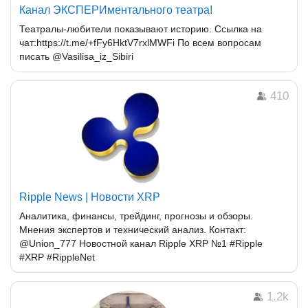
Канал ЭКСПЕРИментального театра!
Театралы-любители показывают историю. Ссылка на
чат:https://t.me/+fFy6HktV7rxlMWFi По всем вопросам
писать @Vasilisa_iz_Sibiri
410
Ripple News | Новости XRP
Аналитика, финансы, трейдинг, прогнозы и обзоры.
Мнения экспертов и технический анализ. Контакт:
@Union_777 Новостной канал Ripple XRP №1 #Ripple
#XRP #RippleNet
1.2k