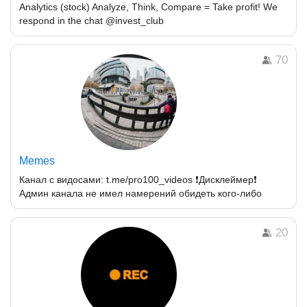
Analytics (stock) Analyze, Think, Compare = Take profit! We
respond in the chat @invest_club
70
Memes
Канал с видосами: t.me/pro100_videos ❗️Дисклеймер❗️
Админ канала не имел намерений обидеть кого-либо
20