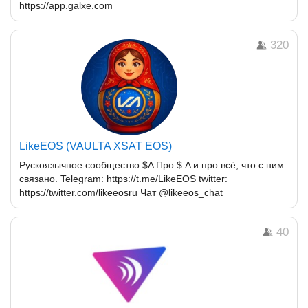
https://app.galxe.com
320
LikeEOS (VAULTA XSAT EOS)
Рускоязычное сообщество $A Про $ A и про всё, что с ним
связано. Telegram: https://t.me/LikeEOS twitter:
https://twitter.com/likeeosru Чат @likeeos_chat
40