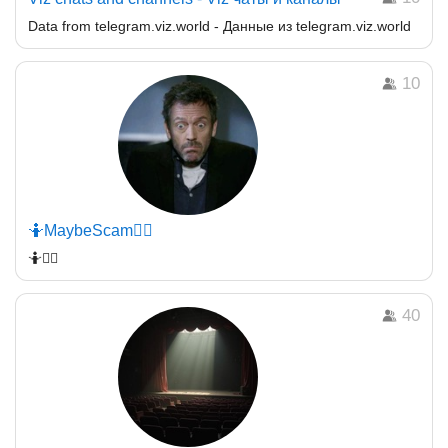
Data from telegram.viz.world - Данные из telegram.viz.world
10
🤷MaybeScam🤷‍♀️
🤷🤷‍♀️
40