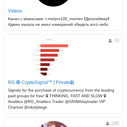
Videos
Канал с мемасами: t.me/pro100_memes ❗️Дисклеймер❗️
Админ канала не имел намерений обидеть кого-либо
70
RG 🔴 CryptoSignal™ [ Private🔒]
Signals for the purchase of cryptocurrency from the leading
paid groups for free! 🔒 THINKING, FAST AND SLOW 🔒
Analitics @RG_Analitics Trader @GRAWdaytrader VIP
Channel @nikolykege
280