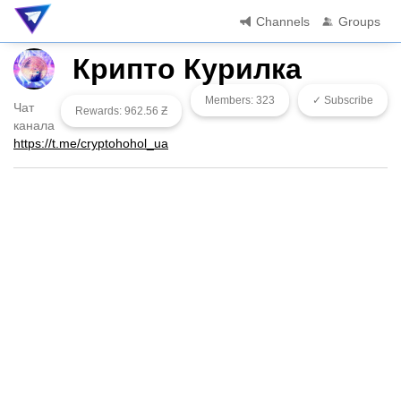
Channels
Groups
Крипто Курилка
Members: 323
✓ Subscribe
Чат
Rewards: 962.56 Ƶ
канала
https://t.me/cryptohohol_ua